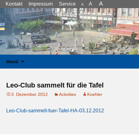
A
Kontakt
Impressum
Service
A
A
we serve – wir dienen
Zum Inhalt springen
Lions Club Unna
Menü
Leo-Club sammelt für die Tafel
3. Dezember 2012
Activities
Koehler
Leo-Club-sammelt-fuer-Tafel-HA-03.12.2012