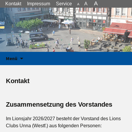
A
Kontakt
Impressum
Service
A
A
we serve – wir dienen
Zum Inhalt springen
Lions Club Unna
Menü
Kontakt
Zusammensetzung des Vorstandes
Im Lionsjahr 2026/2027 besteht der Vorstand des Lions
Clubs Unna (Westf.) aus folgenden Personen: