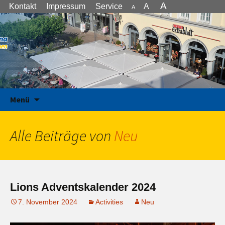
A
Kontakt
Impressum
Service
A
A
we serve – wir dienen
Zum Inhalt springen
Lions Club Unna
Menü
Alle Beiträge von
Neu
Lions Adventskalender 2024
7. November 2024
Activities
Neu